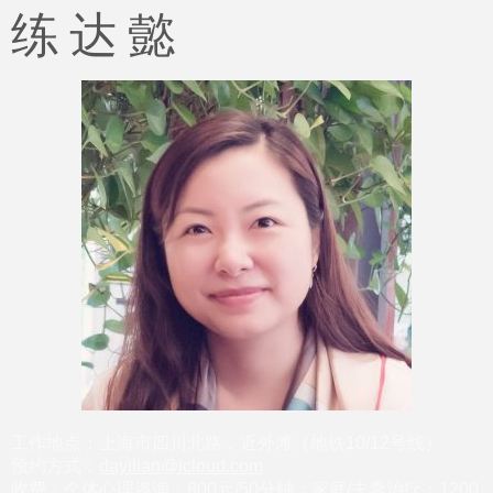
练 达 懿
工作地点：上海市四川北路，近外滩（地铁10/12号线）
预约方式：
dayilian@icloud.com
收费：个体心理咨询：800元/50分钟；家庭/夫妻治疗：1200