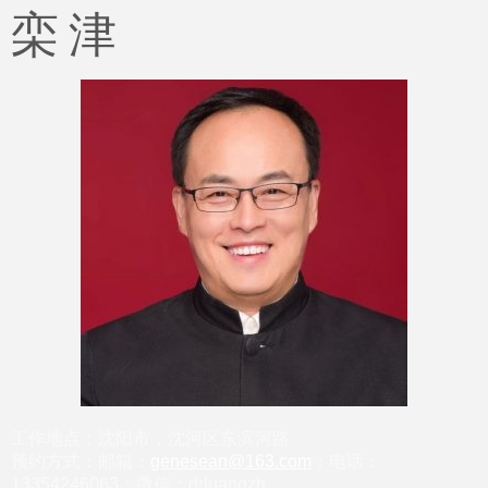
栾 津
工作地点：沈阳市，沈河区东滨河路
预约方式：邮箱：
genesean@163.com
；电话：
13354246063；微信：drluangzh