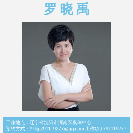
罗 晓 禹
工作地点：辽宁省沈阳市浑南区奥体中心
预约方式：
邮箱
791119277@qq.com
工作QQ 791119277