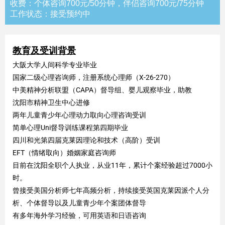
收费：个体咨询700元/50分钟，伴侣咨询700元/75分钟
工作状态：接受预约中
教育及受训背景
大阪大学人间科学专业毕业
国家二级心理咨询师，注册系统心理师（X-26-270）
中美精神分析联盟（CAPA）督导组、婴儿观察毕业，助教
沈阳市精神卫生中心进修
两年儿童青少年心理动力取向心理咨询受训
简单心理Uni督导训练课程第四期毕业
四川和光第四届克莱因理论和技术（高阶）受训
EFT（情绪取向）婚姻家庭咨询师
目前在沈阳全职个人执业，从业11年，累计个案经验超过7000小
时。
曾接受美国分析师七年高频分析，持续接受英国克莱因派个人分
析、个体督导以及儿童青少年个案团体督导
有多年海外学习经验，可用英语和日语咨询