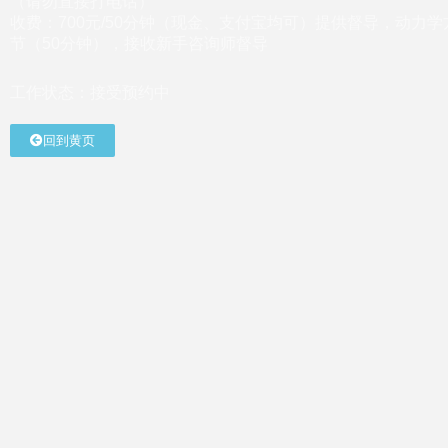
（请勿直接打电话）
收费：700元/50分钟（现金、支付宝均可）提供督导，动力学
节（50分钟），接收新手咨询师督导
工作状态：接受预约中
回到黄页