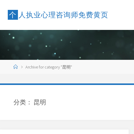
个
人
执
业
心
理
咨
询
师
免
费
黄
页
Archive for category "昆明"
分类：
昆明