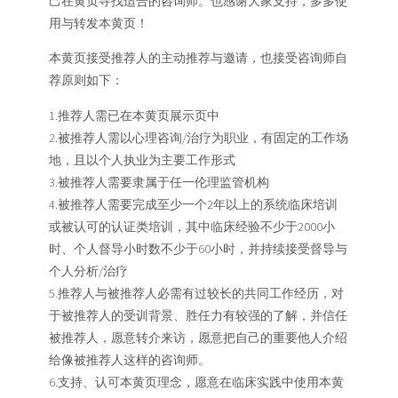
己在黄页寻找适合的咨询师。也感谢大家支持，多多使
用与转发本黄页！
本黄页接受推荐人的主动推荐与邀请，也接受咨询师自
荐原则如下：
1.推荐人需已在本黄页展示页中
2.被推荐人需以心理咨询/治疗为职业，有固定的工作场
地，且以个人执业为主要工作形式
3.被推荐人需要隶属于任一伦理监管机构
4.被推荐人需要完成至少一个2年以上的系统临床培训
或被认可的认证类培训，其中临床经验不少于2000小
时、个人督导小时数不少于60小时，并持续接受督导与
个人分析/治疗
5.推荐人与被推荐人必需有过较长的共同工作经历，对
于被推荐人的受训背景、胜任力有较强的了解，并信任
被推荐人，愿意转介来访，愿意把自己的重要他人介绍
给像被推荐人这样的咨询师。
6.支持、认可本黄页理念，愿意在临床实践中使用本黄